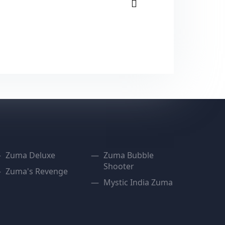
Zuma Deluxe
Zuma Bubble
Shooter
Zuma's Revenge
Mystic India Zuma