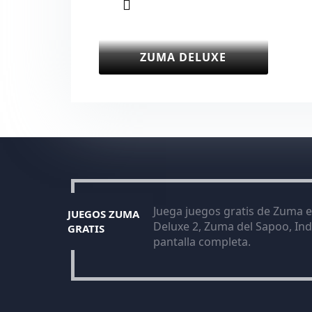
ZUMA DELUXE
Juega juegos gratis de Zuma e
JUEGOS ZUMA
Deluxe 2, Zuma del Sapoo, Indi
GRATIS
pantalla completa.