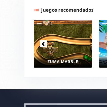
Juegos recomendados
Anteriores
ONGO BALLS
ZUMA HTML5